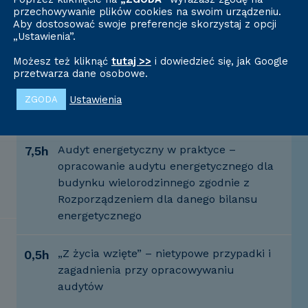
przechowywanie plików cookies na swoim urządzeniu.
Aby dostosować swoje preferencje skorzystaj z opcji
„Ustawienia”.
Dzień 2
Możesz też kliknąć
tutaj >>
i dowiedzieć się, jak Google
przetwarza dane osobowe.
PRAKTYKA
Ustawienia
ZGODA
Audyt energetyczny w praktyce –
7,5h
opracowanie audytu energetycznego dla
budynku wielorodzinnego zgodnie z
Rozporządzeniem dla danego bilansu
energetycznego
„Z życia wzięte” – nietypowe przypadki i
0,5h
zagadnienia przy opracowywaniu
audytów