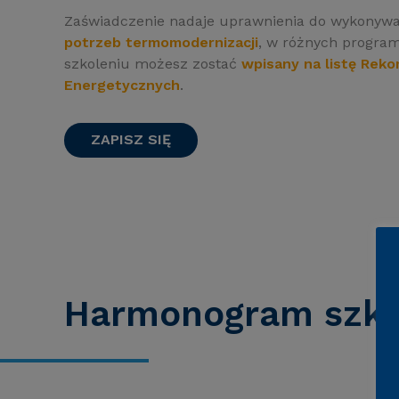
Zaświadczenie nadaje uprawnienia do wykonyw
potrzeb termomodernizacji
, w różnych progra
szkoleniu możesz zostać
wpisany na listę Re
Energetycznych
.
ZAPISZ SIĘ
Harmonogram szkol