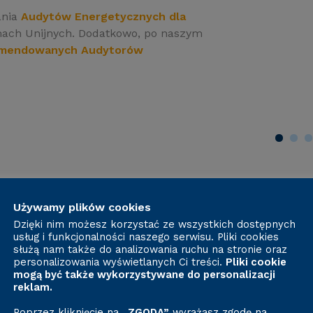
ania
Audytów Energetycznych dla
mach Unijnych. Dodatkowo, po naszym
komendowanych Audytorów
Używamy plików cookies
Dzięki nim możesz korzystać ze wszystkich dostępnych
enia - Audyt Energet
usług i funkcjonalności naszego serwisu. Pliki cookies
służą nam także do analizowania ruchu na stronie oraz
personalizowania wyświetlanych Ci treści.
Pliki cookie
mogą być także wykorzystywane do personalizacji
reklam.
Poprzez kliknięcie na
„ZGODA”
wyrażasz zgodę na